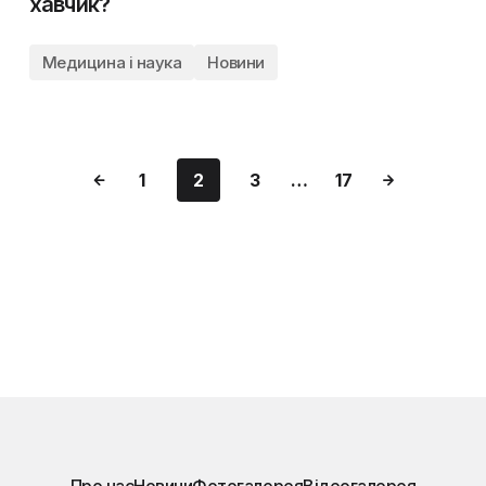
хавчик?
Медицина і наука
Новини
1
2
3
…
17