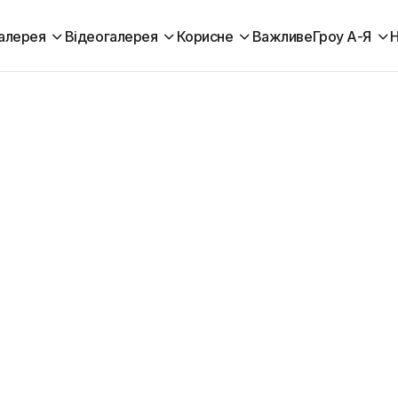
алерея
Відеогалерея
Корисне
Важливе
Гроу А-Я
Н