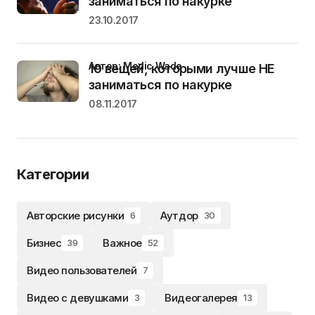
заниматься по накурке
23.10.2017
Автор: Medic Wade
10 вещей, которыми лучше НЕ
заниматься по накурке
08.11.2017
Категории
Авторские рисунки
Аутдор
6
30
Бизнес
Важное
39
52
Видео пользователей
7
Видео с девушками
Видеогалерея
3
13