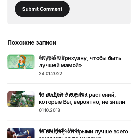
Submit Comment
Похожие записи
Автор: Rasta
«Курю марихуану, чтобы быть
лучшей мамой»
24.01.2022
Автор: Коля Баклофен
10 вещей о корнях растений,
которые Вы, вероятно, не знали
01.10.2018
Автор: Medic Wade
10 вещей, которыми лучше всего