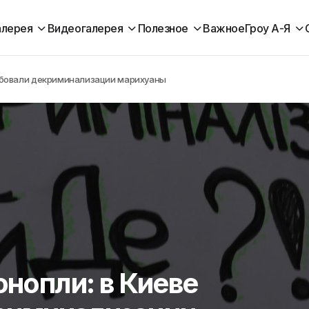
алерея
Видеогалерея
Полезное
Важное
Гроу А-Я
ебовали декриминализации марихуаны
нопли: в Киеве