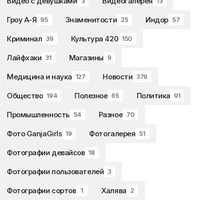
Видео с девушками
Видеогалерея
3
13
Гроу А-Я
Знаменитости
Индор
95
25
57
Криминал
Культура 420
39
150
Лайфхаки
Магазины
31
9
Медицина и наука
Новости
127
379
Общество
Полезное
Политика
194
65
91
Промышленность
Разное
54
70
Фото GanjaGirls
Фотогалерея
19
51
Фотографии девайсов
18
Фотографии пользователей
3
Фотографии сортов
Халява
1
2