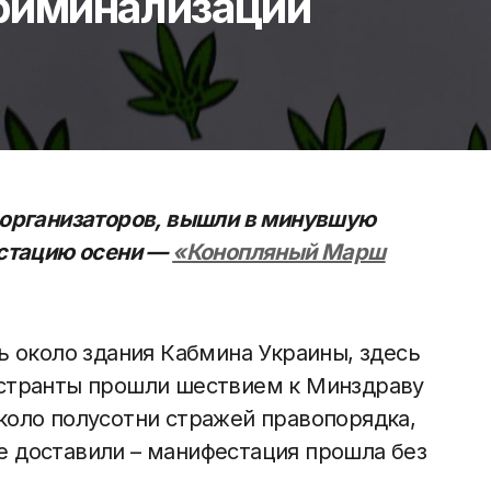
риминализации
 организаторов, вышли в минувшую
естацию осени —
«Конопляный Марш
ь около здания Кабмина Украины, здесь
нстранты прошли шествием к Минздраву
коло полусотни стражей правопорядка,
е доставили – манифестация прошла без