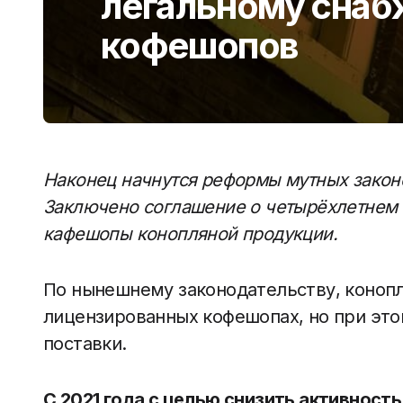
легальному сна
кофешопов
Наконец начнутся реформы мутных законо
Заключено соглашение о четырёхлетнем 
кафешопы конопляной продукции.
По нынешнему законодательству, конопл
лицензированных кофешопах, но при это
поставки.
С 2021 года с целью снизить активност