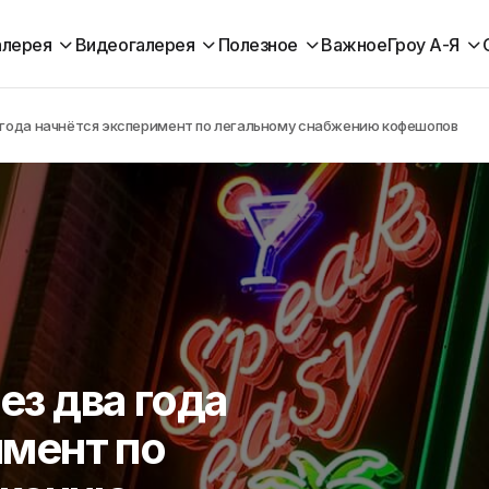
алерея
Видеогалерея
Полезное
Важное
Гроу А-Я
 года начнётся эксперимент по легальному снабжению кофешопов
з два года
имент по