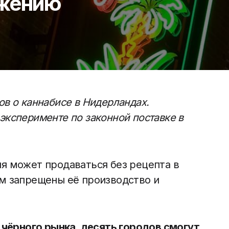
бжению
в о каннабисе в Нидерландах.
эксперименте по законной поставке в
я может продаваться без рецепта в
м запрещены её производство и
ь чёрного рынка, десять городов смогут