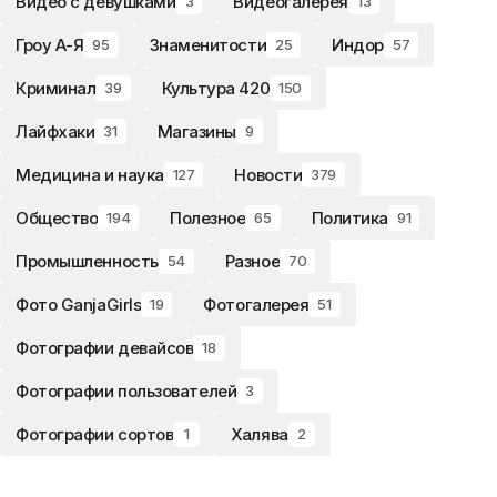
Видео с девушками
Видеогалерея
3
13
Гроу А-Я
Знаменитости
Индор
95
25
57
Криминал
Культура 420
39
150
Лайфхаки
Магазины
31
9
Медицина и наука
Новости
127
379
Общество
Полезное
Политика
194
65
91
Промышленность
Разное
54
70
Фото GanjaGirls
Фотогалерея
19
51
Фотографии девайсов
18
Фотографии пользователей
3
Фотографии сортов
Халява
1
2