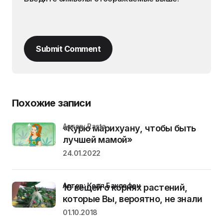
Submit Comment
Похожие записи
Автор: Rasta
«Курю марихуану, чтобы быть
лучшей мамой»
24.01.2022
Автор: Коля Баклофен
10 вещей о корнях растений,
которые Вы, вероятно, не знали
01.10.2018