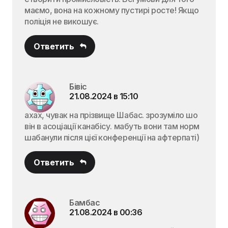
маємо, вона на кожному пустирі росте! Якщо
поліція не викошує.
Ответить
Бівіс
21.08.2024 в 15:10
ахах, чувак на прізвище Шабас. зрозуміло шо
він в асоціації канабісу. мабуть вони там норм
шабанули після цієї конференції на афтерпаті)
Ответить
Бамбас
21.08.2024 в 00:36