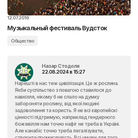
12.07.2016
Музыкальный фестиваль Вудсток
Общество
Назар Стодоля
22.08.2024 в 15:27
Нарешті в нас теж цивілізація. Це ж рослина.
Якби суспільство з повагою ставилося до
навкілля, нікому б не спало на думку
забороняти рослину, від якої людині
задоволення та користь. Я не всі європейскі
цінності підтримую, наприклад гендерного
божевілля нам точно нафіг не треба в Україні.
Але канабіс точно треба легалізувати,
створити промисловість. Всі умови для того