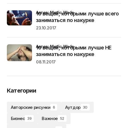
Автор: Medic Wade
10 вещей, которыми лучше всего
заниматься по накурке
23.10.2017
Автор: Medic Wade
10 вещей, которыми лучше НЕ
заниматься по накурке
08.11.2017
Категории
Авторские рисунки
Аутдор
6
30
Бизнес
Важное
39
52