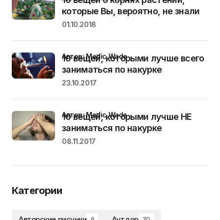
которые Вы, вероятно, не знали
01.10.2018
Автор: Medic Wade
10 вещей, которыми лучше всего
заниматься по накурке
23.10.2017
Автор: Medic Wade
10 вещей, которыми лучше НЕ
заниматься по накурке
08.11.2017
Категории
Авторские рисунки
Аутдор
6
30