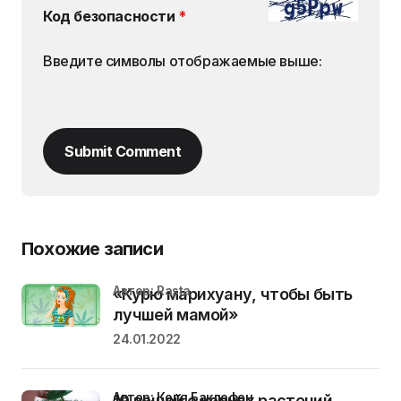
Код безопасности
*
Введите символы отображаемые выше:
Submit Comment
Похожие записи
Автор: Rasta
«Курю марихуану, чтобы быть
лучшей мамой»
24.01.2022
Автор: Коля Баклофен
10 вещей о корнях растений,