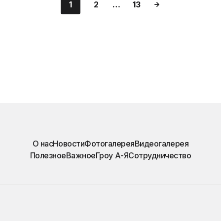
1
2
…
13
О нас
Новости
Фотогалерея
Видеогалерея
Полезное
Важное
Гроу А-Я
Сотрудничество