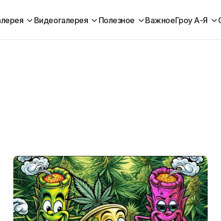
алерея
Видеогалерея
Полезное
Важное
Гроу А-Я