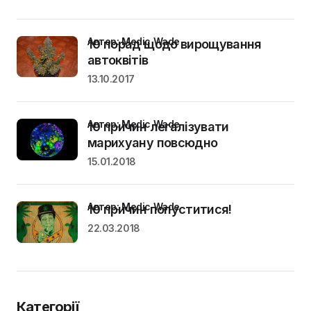
Автор: Medic Wade
10 порад щодо вирощування
автоквітів
13.10.2017
Автор: Medic Wade
10 причин легалізувати
марихуану повсюдно
15.01.2018
Автор: Medic Wade
10 причин попуститися!
22.03.2018
Категорії