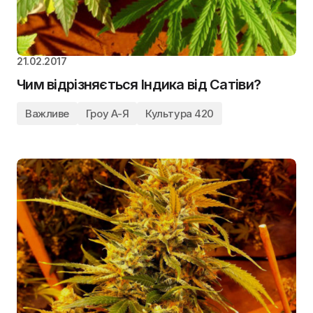
21.02.2017
Чим відрізняється Індика від Сатіви?
Важливе
Гроу А-Я
Культура 420