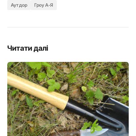
Аутдор
Гроу А-Я
Читати далі