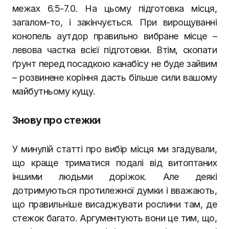
межах 6.5-7.0. На цьому підготовка місця,
загалом-то, і закінчується. При вирощуванні
конопель аутдор правильно вибране місце –
левова частка всієї підготовки. Втім, скопати
ґрунт перед посадкою канабісу не буде зайвим
– розвинене коріння дасть більше сили вашому
майбутньому кущу.
Знову про стежки
У минулій статті про вибір місця ми згадували,
що краще триматися подалі від витоптаних
іншими людьми доріжок. Але деякі
дотримуються протилежної думки і вважають,
що правильніше висаджувати рослини там, де
стежок багато. Аргументують вони це тим, що,