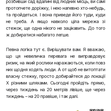
розбивши сад вдалині від людних місць, ви самі
протопчете доріжку, і нею напевно хто-небудь,
та пройдеться. І вона приведе його туди, куди
не треба. А якщо навколо ціла мережа зі
стежок, ще одна нікого не зацікавить. До того
ж добиратися набагато легше.
Певна логіка тут є. Вирішувати вам. Я вважаю,
що ця невеличка перевага не виправдовує
ризик, на який рослихи наражаються, коли повз
них щодня ходять люди. А от щоб не витоптати
власну стежку, просто добирайтеся до локації
Х різними шляхами. Сьогодні пройдіть прямо,
через тиждень на 20 метрів лівіше, ще через
тиждень – на 20 правіше, і так далі.