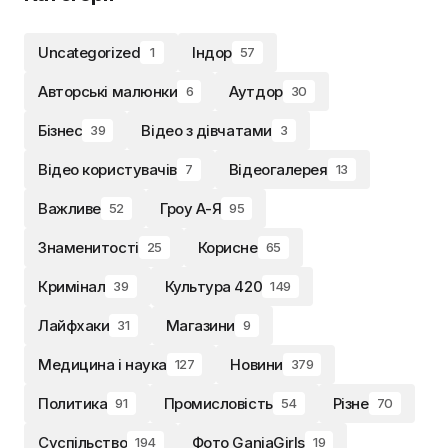
Uncategorized
Індор
1
57
Авторські малюнки
Аутдор
6
30
Бізнес
Відео з дівчатами
39
3
Відео користувачів
Відеогалерея
7
13
Важливе
Гроу А-Я
52
95
Знаменитості
Корисне
25
65
Кримінал
Культура 420
39
149
Лайфхаки
Магазини
31
9
Медицина і наука
Новини
127
379
Политика
Промисловість
Різне
91
54
70
Суспільство
Фото GanjaGirls
194
19