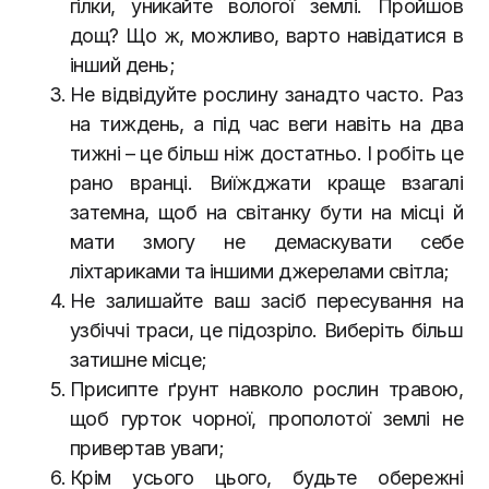
гілки, уникайте вологої землі. Пройшов
дощ? Що ж, можливо, варто навідатися в
інший день;
Не відвідуйте рослину занадто часто. Раз
на тиждень, а під час веги навіть на два
тижні – це більш ніж достатньо. І робіть це
рано вранці. Виїжджати краще взагалі
затемна, щоб на світанку бути на місці й
мати змогу не демаскувати себе
ліхтариками та іншими джерелами світла;
Не залишайте ваш засіб пересування на
узбіччі траси, це підозріло. Виберіть більш
затишне місце;
Присипте ґрунт навколо рослин травою,
щоб гурток чорної, прополотої землі не
привертав уваги;
Крім усього цього, будьте обережні