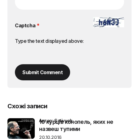
Captcha
*
Type the text displayed above:
Submit Comment
Схожі записи
Автор: Sativych
10 курців конопель, яких не
назвеш тупими
20.10.2016