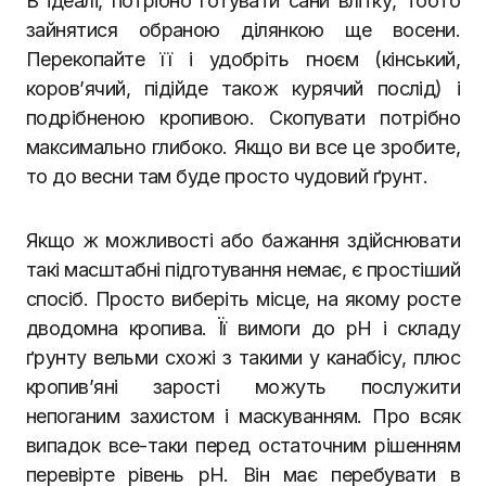
В ідеалі, потрібно готувати сани влітку, тобто
зайнятися обраною ділянкою ще восени.
Перекопайте її і удобріть гноєм (кінський,
коров’ячий, підійде також курячий послід) і
подрібненою кропивою. Скопувати потрібно
максимально глибоко. Якщо ви все це зробите,
то до весни там буде просто чудовий ґрунт.
Якщо ж можливості або бажання здійснювати
такі масштабні підготування немає, є простіший
спосіб. Просто виберіть місце, на якому росте
дводомна кропива. Її вимоги до pH і складу
ґрунту вельми схожі з такими у канабісу, плюс
кропив’яні зарості можуть послужити
непоганим захистом і маскуванням. Про всяк
випадок все-таки перед остаточним рішенням
перевірте рівень pH. Він має перебувати в