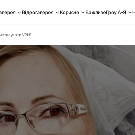
алерея
Відеогалерея
Корисне
Важливе
Гроу А-Я
Н
истовувати VPN?