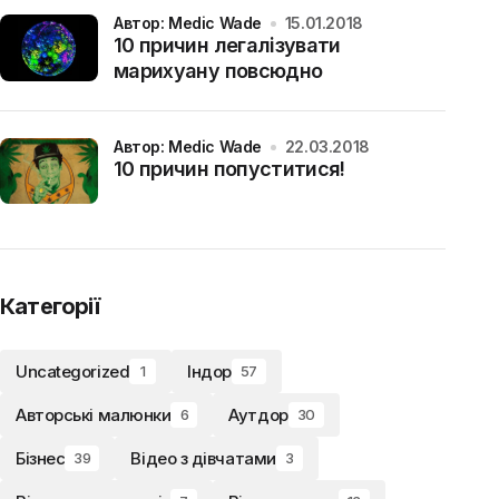
Автор: Medic Wade
15.01.2018
10 причин легалізувати
марихуану повсюдно
Автор: Medic Wade
22.03.2018
10 причин попуститися!
Категорії
Uncategorized
Індор
1
57
Авторські малюнки
Аутдор
6
30
Бізнес
Відео з дівчатами
39
3