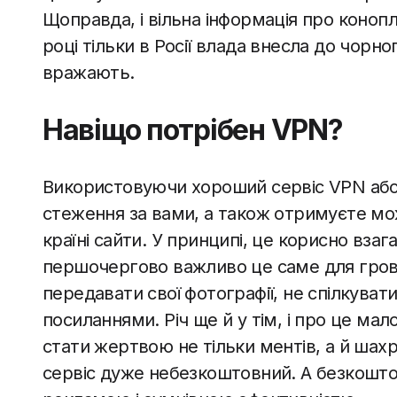
Щоправда, і вільна інформація про коноплі
році тільки в Росії влада внесла до чорн
вражають.
Навіщо потрібен VPN?
Використовуючи хороший сервіс VPN або
стеження за вами, а також отримуєте мож
країні сайти. У принципі, це корисно взаг
першочергово важливо це саме для грове
передавати свої фотографії, не спілкувати
посиланнями. Річ ще й у тім, і про це м
стати жертвою не тільки ментів, а й шахр
сервіс дуже небезкоштовний. А безкоштов