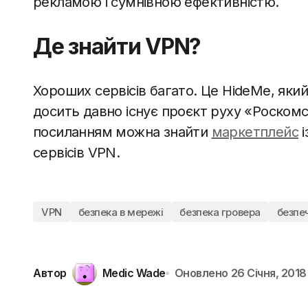
рекламою і сумнівною ефективністю.
Де знайти VPN?
Хороших сервісів багато. Це HideMe, який 
досить давно існує проєкт руху «Роскомсв
посиланням можна знайти
маркетплейс
і
сервісів VPN.
VPN
безпека в мережі
безпека гровера
безпе
Автор
Medic Wade
Оновлено
26 Січня, 2018