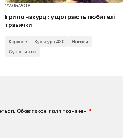
22.05.2018
Ігри по накурці: у що грають любителі
травички
Корисне
Культура 420
Новини
Суспільство
еться.
Обов’язкові поля позначені
*