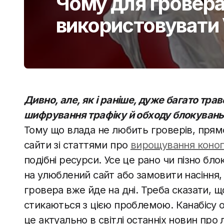
Чому для гровер
використовувати
Дивно, але, як і раніше, дуже багато тра
шифрування трафіку й обходу блокувань.
Тому що влада не любить гроверів, прям
сайти зі статтями про
вирощування коно
подібні ресурси. Усе це рано чи пізно бл
на улюблений сайт або замовити насіння, 
гровера вже йде на дні. Треба сказати, щ
стикаються з цією проблемою. Канабісу 
це актуально в світлі останніх новин про л