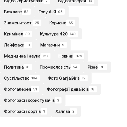
Відео користувачів
Відеогалерея
7
13
Важливе
Гроу А-Я
52
95
Знаменитості
Корисне
25
65
Кримінал
Культура 420
39
149
Лайфхаки
Магазини
31
9
Медицина і наука
Новини
127
379
Политика
Промисловість
Різне
91
54
70
Суспільство
Фото GanjaGirls
194
19
Фотогалерея
Фотографії девайсів
51
18
Фотографії користувачів
3
Фотографії сортів
Халява
1
2