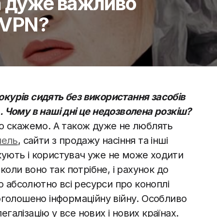
а дуже важливо
 VPN?
вокурів сидять без використання засобів
 Чому в наші дні це недозволена розкіш?
о скажемо. А також дуже не люблять
пель
, сайти з продажу насіння та інші
окують і користувач уже не може ходити
коли воно так потрібне, і рахунок до
о абсолютно всі ресурси про коноплі
оголошено інформаційну війну. Особливо
егалізацію у все нових і нових країнах.