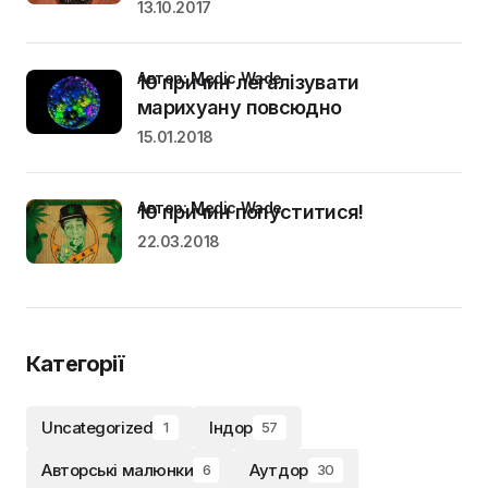
13.10.2017
Автор: Medic Wade
10 причин легалізувати
марихуану повсюдно
15.01.2018
Автор: Medic Wade
10 причин попуститися!
22.03.2018
Категорії
Uncategorized
Індор
1
57
Авторські малюнки
Аутдор
6
30