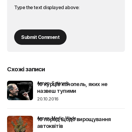
Type the text displayed above:
Submit Comment
Схожі записи
Автор: Sativych
10 курців конопель, яких не
назвеш тупими
20.10.2016
Автор: Medic Wade
10 порад щодо вирощування
автоквітів