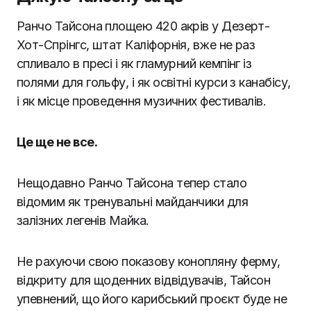
Ранчо Тайсона площею 420 акрів у Дезерт-
Хот-Спрінгс, штат Каліфорнія, вже не раз
спливало в пресі і як гламурний кемпінг із
полями для гольфу, і як освітні курси з канабісу,
і як місце проведення музичних фестивалів.
Це ще не все.
Нещодавно Ранчо Тайсона тепер стало
відомим як тренувальні майданчики для
залізних легенів Майка.
Не рахуючи свою показову конопляну ферму,
відкриту для щоденних відвідувачів, Тайсон
упевнений, що його карибський проєкт буде не