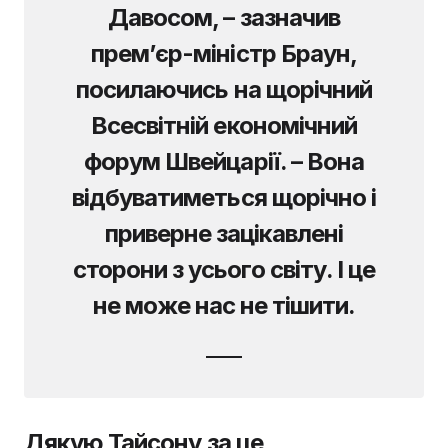
Давосом, – зазначив
прем’єр-міністр Браун,
посилаючись на щорічний
Всесвітній економічний
форум Швейцарії. – Вона
відбуватиметься щорічно і
приверне зацікавлені
сторони з усього світу. І це
не може нас не тішити.
Дякую Тайсону за це