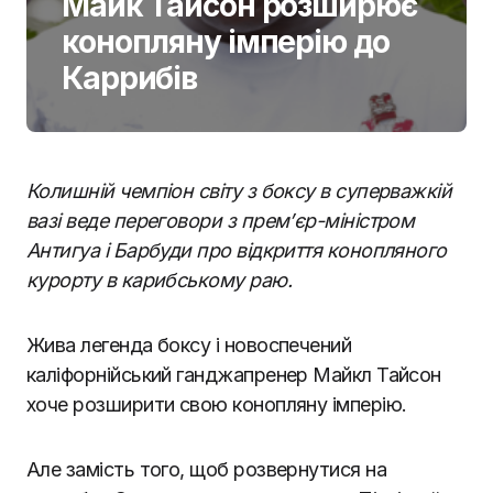
Майк Тайсон розширює
конопляну імперію до
Каррибів
Колишній чемпіон світу з боксу в суперважкій
вазі веде переговори з прем’єр-міністром
Антигуа і Барбуди про відкриття конопляного
курорту в карибському раю.
Жива легенда боксу і новоспечений
каліфорнійський ганджапренер Майкл Тайсон
хоче розширити свою конопляну імперію.
Але замість того, щоб розвернутися на