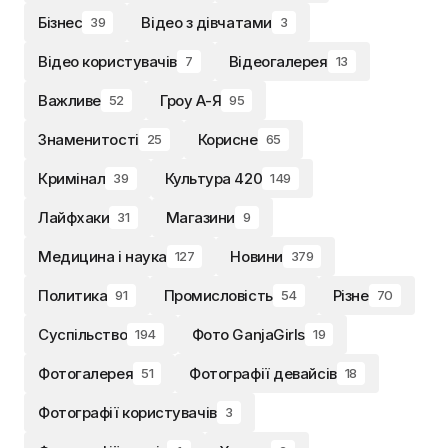
Бізнес
Відео з дівчатами
39
3
Відео користувачів
Відеогалерея
7
13
Важливе
Гроу А-Я
52
95
Знаменитості
Корисне
25
65
Кримінал
Культура 420
39
149
Лайфхаки
Магазини
31
9
Медицина і наука
Новини
127
379
Политика
Промисловість
Різне
91
54
70
Суспільство
Фото GanjaGirls
194
19
Фотогалерея
Фотографії девайсів
51
18
Фотографії користувачів
3