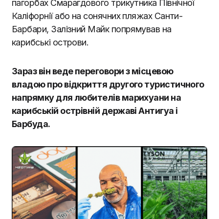
пагорбах Смарагдового трикутника Північної
Каліфорнії або на сонячних пляжах Санти-
Барбари, Залізний Майк попрямував на
карибські острови.
Зараз він веде переговори з місцевою
владою про відкриття другого туристичного
напрямку для любителів марихуани на
карибській острівній державі Антигуа і
Барбуда.