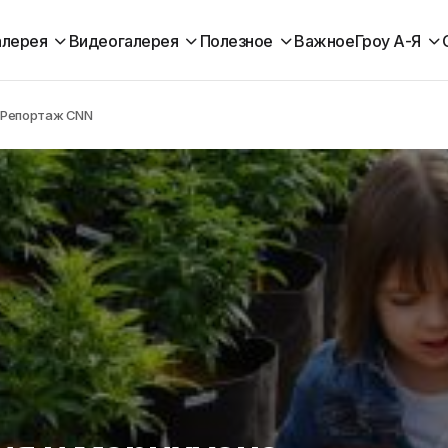
алерея
Видеогалерея
Полезное
Важное
Гроу А-Я
. Репортаж CNN