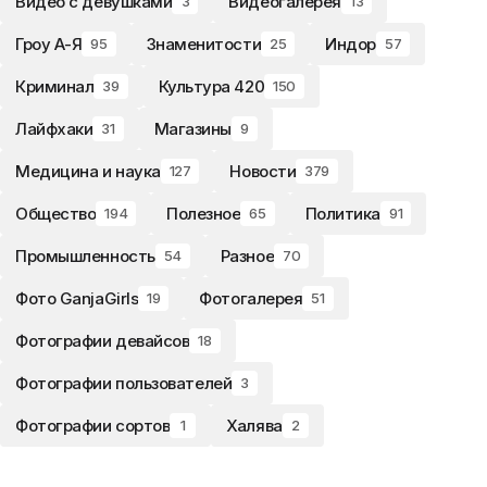
Видео с девушками
Видеогалерея
3
13
Гроу А-Я
Знаменитости
Индор
95
25
57
Криминал
Культура 420
39
150
Лайфхаки
Магазины
31
9
Медицина и наука
Новости
127
379
Общество
Полезное
Политика
194
65
91
Промышленность
Разное
54
70
Фото GanjaGirls
Фотогалерея
19
51
Фотографии девайсов
18
Фотографии пользователей
3
Фотографии сортов
Халява
1
2