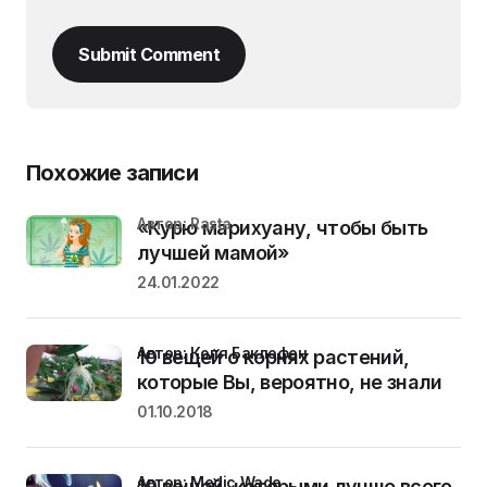
Submit Comment
Похожие записи
Автор: Rasta
«Курю марихуану, чтобы быть
лучшей мамой»
24.01.2022
Автор: Коля Баклофен
10 вещей о корнях растений,
которые Вы, вероятно, не знали
01.10.2018
Автор: Medic Wade
10 вещей, которыми лучше всего