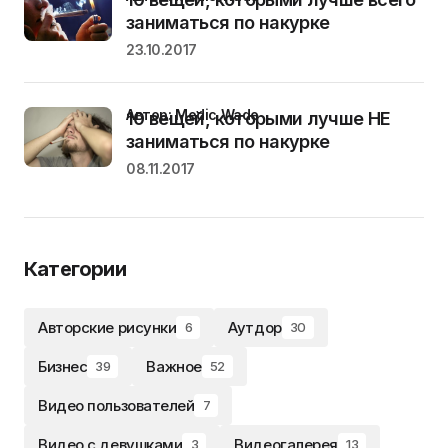
заниматься по накурке
23.10.2017
Автор: Medic Wade
10 вещей, которыми лучше НЕ
заниматься по накурке
08.11.2017
Категории
Авторские рисунки
Аутдор
6
30
Бизнес
Важное
39
52
Видео пользователей
7
Видео с девушками
Видеогалерея
3
13