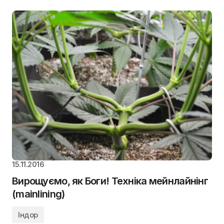
15.11.2016
Вирощуємо, як Боги! Техніка мейнлайнінг
(mainlining)
Індор