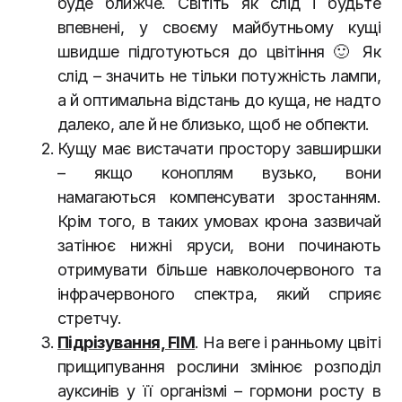
буде ближче. Світіть як слід і будьте
впевнені, у своєму майбутньому кущі
швидше підготуються до цвітіння 🙂 Як
слід – значить не тільки потужність лампи,
а й оптимальна відстань до куща, не надто
далеко, але й не близько, щоб не обпекти.
Кущу має вистачати простору завширшки
– якщо коноплям вузько, вони
намагаються компенсувати зростанням.
Крім того, в таких умовах крона зазвичай
затінює нижні яруси, вони починають
отримувати більше навколочервоного та
інфрачервоного спектра, який сприяє
стретчу.
Підрізування, FIM
. На веге і ранньому цвіті
прищипування рослини змінює розподіл
ауксинів у її організмі – гормони росту в