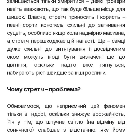
залишається тільки змиритися – деякі гровери
навіть вважають, що так буде більше місця для
шишок. Власне, стретч приносить і користь –
певні сорти конопель схильні до загнивання
суцвіть, особливо якщо кола надмірно масивна,
а стретч перешкоджає цій напасті. Ще – самці
дуже схильні до витягування і досвідченим
оком можуть іноді бути визначені ще до
цвітіння, оскільки надто вже тягнуться,
набирають ріст швидше за інші рослини.
Чому стретч – проблема?
Обмовимося, що неприємний цей феномен
тільки в індорі, оскільки знижує врожайність.
Річ у тім, що штучне світло (на відміну від
сонячного) слабшає з відстанню, яку йому