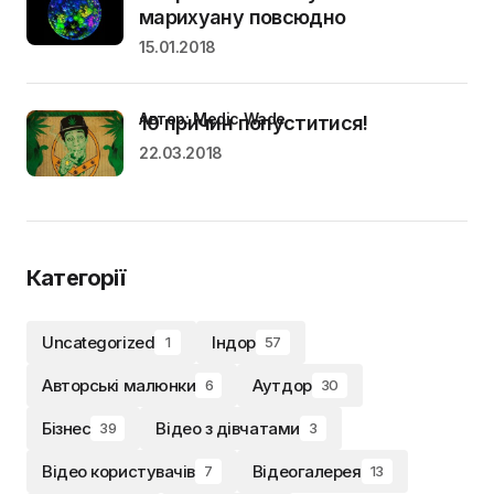
марихуану повсюдно
15.01.2018
Автор: Medic Wade
10 причин попуститися!
22.03.2018
Категорії
Uncategorized
Індор
1
57
Авторські малюнки
Аутдор
6
30
Бізнес
Відео з дівчатами
39
3
Відео користувачів
Відеогалерея
7
13