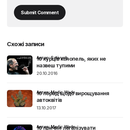
Submit Comment
Схожі записи
Автор: Sativych
10 курців конопель, яких не
назвеш тупими
20.10.2016
Автор: Medic Wade
10 порад щодо вирощування
автоквітів
13.10.2017
Автор: Medic Wade
10 причин легалізувати