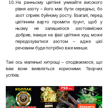
На ранньому цвітінні уникайте високого
рівня азоту – його має бути середньо, бо
азот сприяє буйному росту. Взагалі, перед
цвітінням варто промити ґрунт, щоб у
ньому не залишилося азотовмісних
добрив, інакше на фазі цвітіння кущ може
передозуватися азотом – адже цієї
речовини буде потрібно вже менше.
Такі ось маленькі хитрощі – сподіваємося, що
вам вони виявляться корисними. Творчих
успіхів.