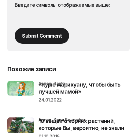
Введите символы отображаемые выше:
Submit Comment
Похожие записи
Автор: Rasta
«Курю марихуану, чтобы быть
лучшей мамой»
24.01.2022
Автор: Коля Баклофен
10 вещей о корнях растений,
которые Вы, вероятно, не знали
01.10.2018