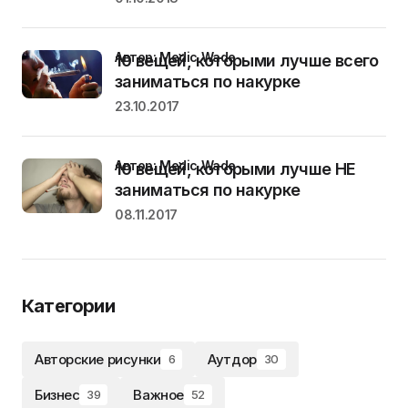
Автор: Medic Wade
10 вещей, которыми лучше всего
заниматься по накурке
23.10.2017
Автор: Medic Wade
10 вещей, которыми лучше НЕ
заниматься по накурке
08.11.2017
Категории
Авторские рисунки
Аутдор
6
30
Бизнес
Важное
39
52